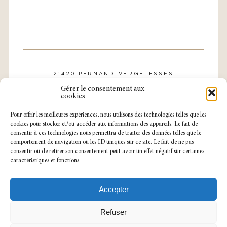
21420 PERNAND-VERGELESSES
CONTACT@DOMAINE-ROLLIN.COM
Gérer le consentement aux
TÉL. : 03 80 21 57 31
cookies
Pour offrir les meilleures expériences, nous utilisons des technologies telles que les
cookies pour stocker et/ou accéder aux informations des appareils. Le fait de
consentir à ces technologies nous permettra de traiter des données telles que le
comportement de navigation ou les ID uniques sur ce site. Le fait de ne pas
consentir ou de retirer son consentement peut avoir un effet négatif sur certaines
caractéristiques et fonctions.
NOTRE CAVEAU EST OUVERT
DU LUNDI AU SAMEDI
SUR RENDEZ-VOUS.
Accepter
MENTIONS LÉGALES
POLITIQUE DE CONFIDENTIALITÉ
Refuser