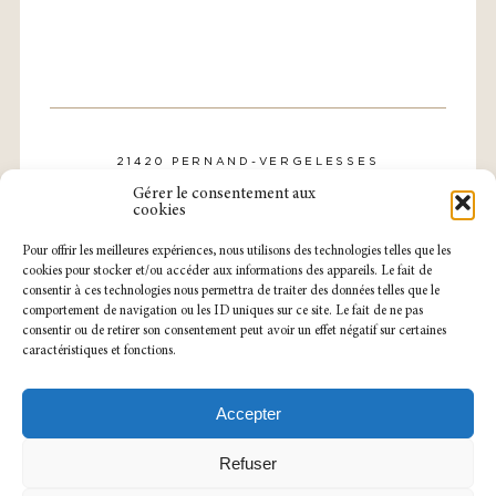
21420 PERNAND-VERGELESSES
CONTACT@DOMAINE-ROLLIN.COM
Gérer le consentement aux
TÉL. : 03 80 21 57 31
cookies
Pour offrir les meilleures expériences, nous utilisons des technologies telles que les
cookies pour stocker et/ou accéder aux informations des appareils. Le fait de
consentir à ces technologies nous permettra de traiter des données telles que le
comportement de navigation ou les ID uniques sur ce site. Le fait de ne pas
consentir ou de retirer son consentement peut avoir un effet négatif sur certaines
caractéristiques et fonctions.
NOTRE CAVEAU EST OUVERT
DU LUNDI AU SAMEDI
SUR RENDEZ-VOUS.
Accepter
MENTIONS LÉGALES
POLITIQUE DE CONFIDENTIALITÉ
Refuser