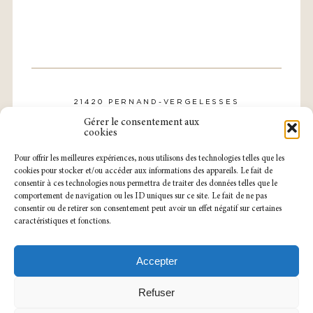
21420 PERNAND-VERGELESSES
CONTACT@DOMAINE-ROLLIN.COM
Gérer le consentement aux
TÉL. : 03 80 21 57 31
cookies
Pour offrir les meilleures expériences, nous utilisons des technologies telles que les
cookies pour stocker et/ou accéder aux informations des appareils. Le fait de
consentir à ces technologies nous permettra de traiter des données telles que le
comportement de navigation ou les ID uniques sur ce site. Le fait de ne pas
consentir ou de retirer son consentement peut avoir un effet négatif sur certaines
caractéristiques et fonctions.
NOTRE CAVEAU EST OUVERT
DU LUNDI AU SAMEDI
SUR RENDEZ-VOUS.
Accepter
MENTIONS LÉGALES
POLITIQUE DE CONFIDENTIALITÉ
Refuser