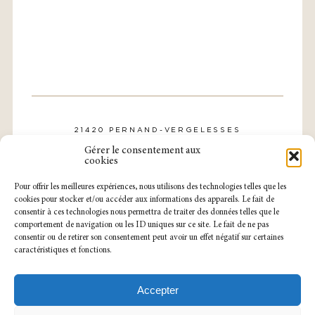
21420 PERNAND-VERGELESSES
CONTACT@DOMAINE-ROLLIN.COM
Gérer le consentement aux
TÉL. : 03 80 21 57 31
cookies
Pour offrir les meilleures expériences, nous utilisons des technologies telles que les
cookies pour stocker et/ou accéder aux informations des appareils. Le fait de
consentir à ces technologies nous permettra de traiter des données telles que le
comportement de navigation ou les ID uniques sur ce site. Le fait de ne pas
consentir ou de retirer son consentement peut avoir un effet négatif sur certaines
caractéristiques et fonctions.
NOTRE CAVEAU EST OUVERT
DU LUNDI AU SAMEDI
SUR RENDEZ-VOUS.
Accepter
MENTIONS LÉGALES
POLITIQUE DE CONFIDENTIALITÉ