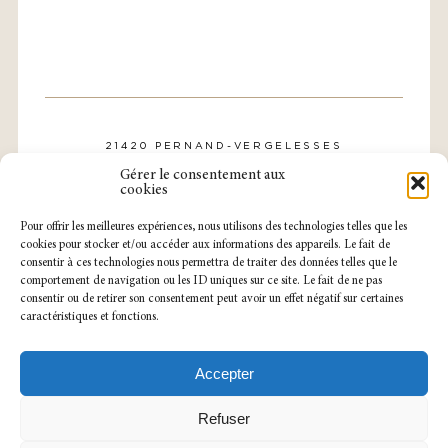
21420 PERNAND-VERGELESSES
CONTACT@DOMAINE-ROLLIN.COM
Gérer le consentement aux
TÉL. : 03 80 21 57 31
cookies
Pour offrir les meilleures expériences, nous utilisons des technologies telles que les
cookies pour stocker et/ou accéder aux informations des appareils. Le fait de
consentir à ces technologies nous permettra de traiter des données telles que le
comportement de navigation ou les ID uniques sur ce site. Le fait de ne pas
consentir ou de retirer son consentement peut avoir un effet négatif sur certaines
caractéristiques et fonctions.
NOTRE CAVEAU EST OUVERT
DU LUNDI AU SAMEDI
SUR RENDEZ-VOUS.
Accepter
MENTIONS LÉGALES
POLITIQUE DE CONFIDENTIALITÉ
Refuser