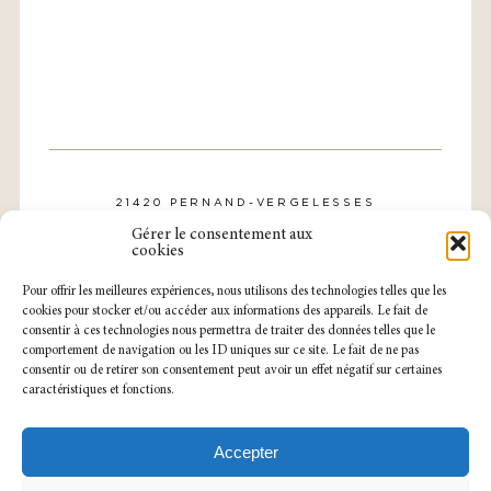
21420 PERNAND-VERGELESSES
CONTACT@DOMAINE-ROLLIN.COM
Gérer le consentement aux
TÉL. : 03 80 21 57 31
cookies
Pour offrir les meilleures expériences, nous utilisons des technologies telles que les
cookies pour stocker et/ou accéder aux informations des appareils. Le fait de
consentir à ces technologies nous permettra de traiter des données telles que le
comportement de navigation ou les ID uniques sur ce site. Le fait de ne pas
consentir ou de retirer son consentement peut avoir un effet négatif sur certaines
caractéristiques et fonctions.
NOTRE CAVEAU EST OUVERT
DU LUNDI AU SAMEDI
SUR RENDEZ-VOUS.
Accepter
MENTIONS LÉGALES
POLITIQUE DE CONFIDENTIALITÉ