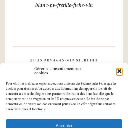
blanc-pv-fretille-fiche-vin
21420 PERNAND-VERGELESSES
CONTACT@DOMAINE-ROLLIN.COM
Gérer le consentement aux
TÉL. : 03 80 21 57 31
cookies
Pour offrir les meilleures expériences, nous utilisons des technologies telles que les
cookies pour stocker et/ou accéder aux informations des appareils. Le fait de
consentir à ces technologies nous permettra de traiter des données telles que le
comportement de navigation ou les ID uniques sur ce site. Le fait de ne pas
consentir ou de retirer son consentement peut avoir un effet négatif sur certaines
caractéristiques et fonctions.
NOTRE CAVEAU EST OUVERT
DU LUNDI AU SAMEDI
SUR RENDEZ-VOUS.
Accepter