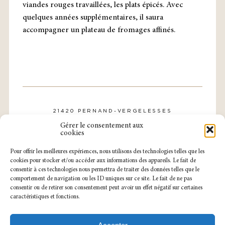
viandes rouges travaillées, les plats épicés. Avec
quelques années supplémentaires, il saura
accompagner un plateau de fromages affinés.
21420 PERNAND-VERGELESSES
CONTACT@DOMAINE-ROLLIN.COM
Gérer le consentement aux
TÉL. : 03 80 21 57 31
cookies
Pour offrir les meilleures expériences, nous utilisons des technologies telles que les
cookies pour stocker et/ou accéder aux informations des appareils. Le fait de
consentir à ces technologies nous permettra de traiter des données telles que le
comportement de navigation ou les ID uniques sur ce site. Le fait de ne pas
consentir ou de retirer son consentement peut avoir un effet négatif sur certaines
caractéristiques et fonctions.
NOTRE CAVEAU EST OUVERT
DU LUNDI AU SAMEDI
SUR RENDEZ-VOUS.