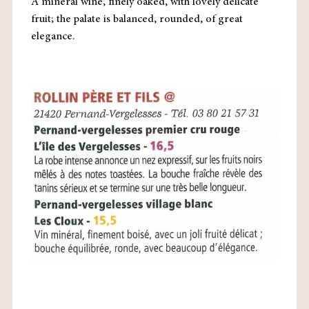
A mineral wine, finely oaked, with lovely delicate
fruit; the palate is balanced, rounded, of great
elegance.