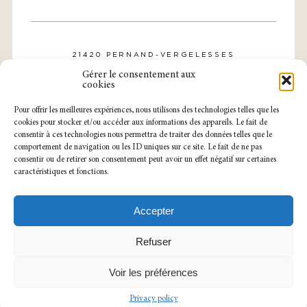
21420 PERNAND-VERGELESSES
CONTACT@DOMAINE-ROLLIN.COM
Gérer le consentement aux
TÉL. : 03 80 21 57 31
cookies
Pour offrir les meilleures expériences, nous utilisons des technologies telles que les
cookies pour stocker et/ou accéder aux informations des appareils. Le fait de
consentir à ces technologies nous permettra de traiter des données telles que le
comportement de navigation ou les ID uniques sur ce site. Le fait de ne pas
consentir ou de retirer son consentement peut avoir un effet négatif sur certaines
caractéristiques et fonctions.
NOTRE CAVEAU EST OUVERT
DU LUNDI AU SAMEDI
SUR RENDEZ-VOUS.
Accepter
LEGAL NOTICE
PRIVACY POLICY
Refuser
Voir les préférences
Privacy policy